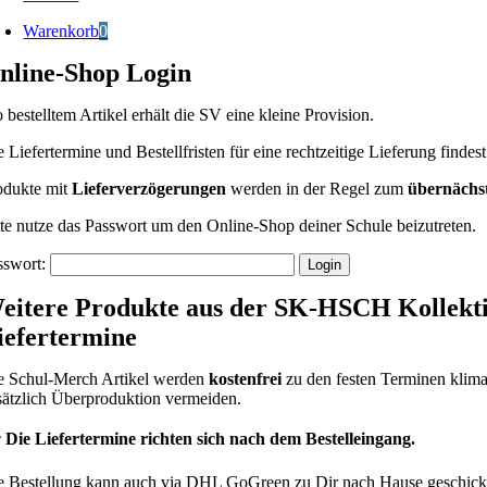
Warenkorb
0
nline-Shop Login
 bestelltem Artikel erhält die SV eine kleine Provision.
e Liefertermine und Bestellfristen für eine rechtzeitige Lieferung finde
odukte mit
Lieferverzögerungen
werden in der Regel zum
übernächs
tte nutze das Passwort um den Online-Shop deiner Schule beizutreten.
sswort:
eitere Produkte aus der SK-HSCH Kollekt
iefertermine
e Schul-Merch Artikel werden
kostenfrei
zu den festen Terminen kliman
sätzlich Überproduktion vermeiden.
 Die Liefertermine richten sich nach dem Bestelleingang.
e Bestellung kann auch via DHL GoGreen zu Dir nach Hause geschickt