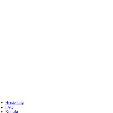
Zum
Inhalt
springen
oggle
avigation
Herstellung
FAQ
Kontakt