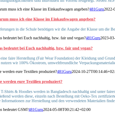
hlungsmöglichkeiten sind individuell im Vorfeld festgelegt. Neben S
rum muss ich eine Klasse im Einkaufswagen angeben?
481Guru
2022-
rum muss ich eine Klasse im Einkaufswagen angeben?
ferungen in die Schule benötigen wir die Angabe der Klasse um die Best
s bedeutet bei Euch nachhaltig, bzw. fair und vegan?
481Guru
2023-03
s bedeutet bei Euch nachhaltig, bzw. fair und vegan?
 eine faire Herstellung (Fair Wear Foundation) der Kleidung und Grund
nutzen wir 100% Ökostrom, umweltfreundliche Verpackungsmaterialien 
e werden eure Textilien produziert?
481Guru
2024-10-27T00:14:46+02
e werden eure Textilien produziert?
 T-Shirts & Hoodies werden in Bangladesch nachhaltig und unter faire
eßend werden diese, einzeln nach Bestellung mit Oeko-Tex zertifizier
 Informationen zur Herstellung und den verwendeten Materialien finde
s bedeutet GSM?
481Guru
2024-05-08T00:21:42+02:00