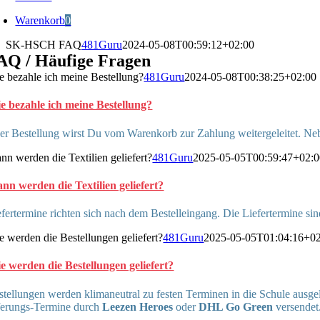
Warenkorb
0
SK-HSCH FAQ
481Guru
2024-05-08T00:59:12+02:00
AQ / Häufige Fragen
e bezahle ich meine Bestellung?
481Guru
2024-05-08T00:38:25+02:00
e bezahle ich meine Bestellung?
er Bestellung wirst Du vom Warenkorb zur Zahlung weitergeleitet. N
nn werden die Textilien geliefert?
481Guru
2025-05-05T00:59:47+02:
nn werden die Textilien geliefert?
fertermine richten sich nach dem Bestelleingang. Die Liefertermine s
e werden die Bestellungen geliefert?
481Guru
2025-05-05T01:04:16+0
e werden die Bestellungen geliefert?
tellungen werden klimaneutral zu festen Terminen in die Schule ausge
ferungs-Termine durch
Leezen Heroes
oder
DHL Go Green
versendet