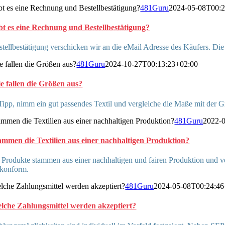
bt es eine Rechnung und Bestellbestätigung?
481Guru
2024-05-08T00:2
bt es eine Rechnung und Bestellbestätigung?
tellbestätigung verschicken wir an die eMail Adresse des Käufers. Di
e fallen die Größen aus?
481Guru
2024-10-27T00:13:23+02:00
e fallen die Größen aus?
ipp, nimm ein gut passendes Textil und vergleiche die Maße mit der Gr
ammen die Textilien aus einer nachhaltigen Produktion?
481Guru
2022-
ammen die Textilien aus einer nachhaltigen Produktion?
Produkte stammen aus einer nachhaltigen und fairen Produktion und ver
konform.
lche Zahlungsmittel werden akzeptiert?
481Guru
2024-05-08T00:24:46
lche Zahlungsmittel werden akzeptiert?