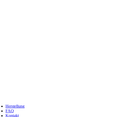
Zum
Inhalt
springen
oggle
avigation
Herstellung
FAQ
Kontakt