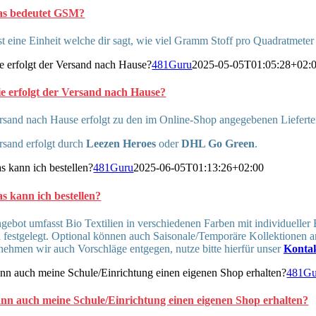
s bedeutet GSM?
 eine Einheit welche dir sagt, wie viel Gramm Stoff pro Quadratmete
e erfolgt der Versand nach Hause?
481Guru
2025-05-05T01:05:28+02:
e erfolgt der Versand nach Hause?
rsand nach Hause erfolgt zu den im Online-Shop angegebenen Lieferte
rsand erfolgt durch
Leezen Heroes
oder
DHL Go Green
.
s kann ich bestellen?
481Guru
2025-06-05T01:13:26+02:00
s kann ich bestellen?
ebot umfasst Bio Textilien in verschiedenen Farben mit individueller
d festgelegt. Optional können auch Saisonale/Temporäre Kollektionen 
ehmen wir auch Vorschläge entgegen, nutze bitte hierfür unser
Konta
nn auch meine Schule/Einrichtung einen eigenen Shop erhalten?
481Gu
nn auch meine Schule/Einrichtung einen eigenen Shop erhalten?