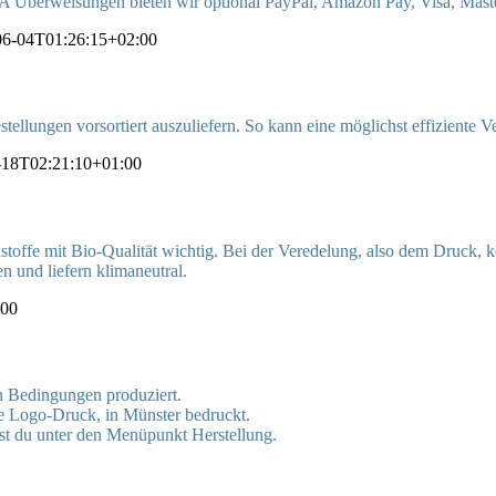
EPA Überweisungen bieten wir optional PayPal, Amazon Pay, Visa, Mast
06-04T01:26:15+02:00
ellungen vorsortiert auszuliefern. So kann eine möglichst effiziente Ve
-18T02:21:10+01:00
stoffe mit Bio-Qualität wichtig. Bei der Veredelung, also dem Druck,
und liefern klimaneutral.
:00
n Bedingungen produziert.
te Logo-Druck, in Münster bedruckt.
st du unter den Menüpunkt Herstellung.