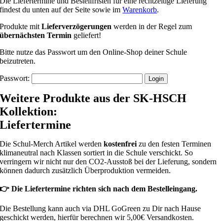
Die Liefertermine und Bestellfristen für eine rechtzeitige Lieferung
findest du unten auf der Seite sowie im
Warenkorb
.
Produkte mit
Lieferverzögerungen
werden in der Regel zum
übernächsten Termin
geliefert!
Bitte nutze das Passwort um den Online-Shop deiner Schule
beizutreten.
Passwort:
Weitere Produkte aus der SK-HSCH
Kollektion:
Liefertermine
Die Schul-Merch Artikel werden
kostenfrei
zu den festen Terminen
klimaneutral nach Klassen sortiert in die Schule verschickt. So
verringern wir nicht nur den CO2-Ausstoß bei der Lieferung, sondern
können dadurch zusätzlich Überproduktion vermeiden.
👉 Die Liefertermine richten sich nach dem Bestelleingang.
Die Bestellung kann auch via DHL GoGreen zu Dir nach Hause
geschickt werden, hierfür berechnen wir 5,00€ Versandkosten.