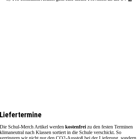
Liefertermine
Die Schul-Merch Artikel werden
kostenfrei
zu den festen Terminen
klimaneutral nach Klassen sortiert in die Schule verschickt. So
verringern wir nicht nur den CO2-Ausstoß bei der Lieferung, sondern