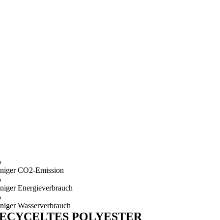
%
niger CO2-Emission
%
niger Energieverbrauch
%
niger Wasserverbrauch
ECYCELTES POLYESTER