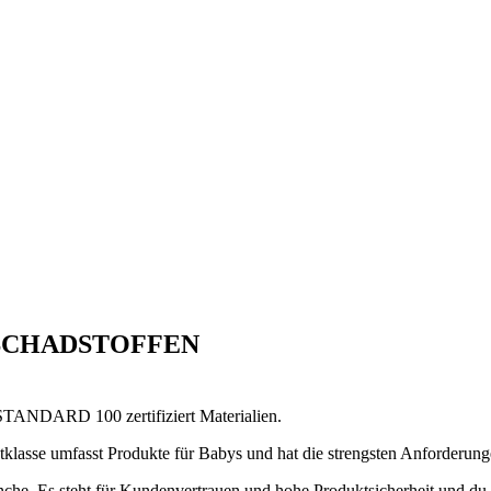
SCHADSTOFFEN
TANDARD 100 zertifiziert Materialien.
tklasse umfasst Produkte für Babys und hat die strengsten Anforderun
e. Es steht für Kundenvertrauen und hohe Produktsicherheit und du kan