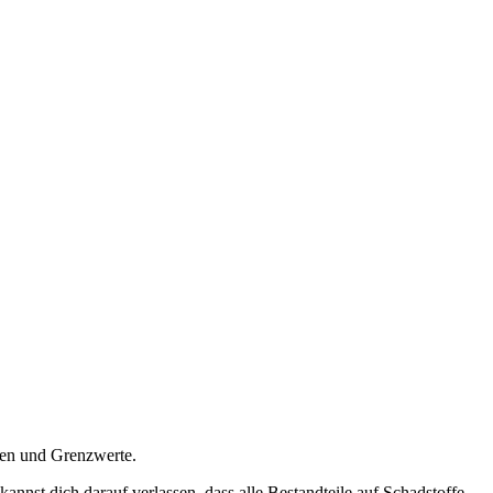
gen und Grenzwerte.
nst dich darauf verlassen, dass alle Bestandteile auf Schadstoffe