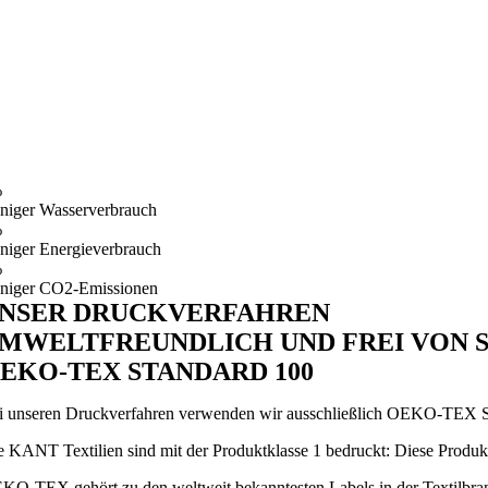
%
niger Wasserverbrauch
%
niger Energieverbrauch
%
niger CO2-Emissionen
NSER DRUCKVERFAHREN
MWELTFREUNDLICH UND FREI VON 
EKO-TEX STANDARD 100
i unseren Druckverfahren verwenden wir ausschließlich OEKO-TEX S
e KANT Textilien sind mit der Produktklasse 1 bedruckt: Diese Produk
KO-TEX gehört zu den weltweit bekanntesten Labels in der Textilbranch