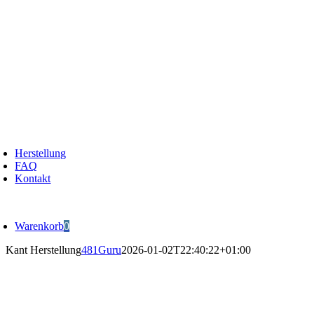
Zum
Inhalt
springen
oggle
avigation
Herstellung
FAQ
Kontakt
oggle
avigation
Warenkorb
0
Kant Herstellung
481Guru
2026-01-02T22:40:22+01:00