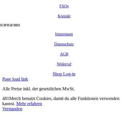
FAQs
Kontakt
ECHTLICHES
Impressum
Datenschutz
AGB
Widerruf
Shop Log-in
Page load link
Alle Preise inkl. der gesetzlichen MwSt.
481Merch benutzt Cookies, damit du alle Funktionen verwenden
kannst.
Mehr erfahren
Verstanden
Nach
oben