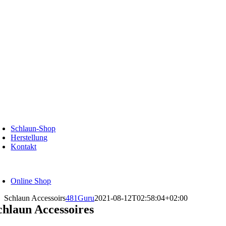
Zum
Inhalt
springen
oggle
avigation
Schlaun-Shop
Herstellung
Kontakt
oggle
avigation
Online Shop
Schlaun Accessoirs
481Guru
2021-08-12T02:58:04+02:00
chlaun Accessoires