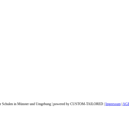
ür Schulen in M
ünster und Umgebung | powered by CUSTOM-TAILORED
|
Impressum
|
AG