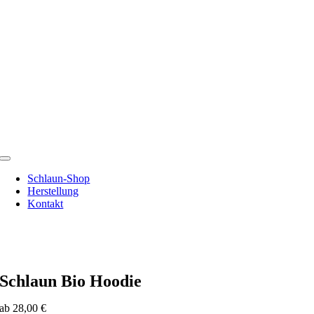
Zum
Inhalt
springen
Toggle
Navigation
Schlaun-Shop
Herstellung
Kontakt
Schlaun Bio Hoodie
ab
28,00
€