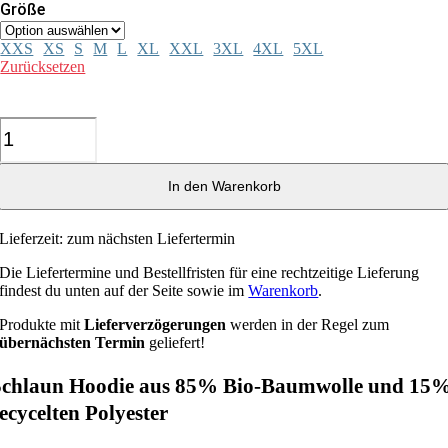
Größe
XXS
XS
S
M
L
XL
XXL
3XL
4XL
5XL
Zurücksetzen
Schlaun
Bio
Hoodie
In den Warenkorb
Menge
Lieferzeit:
zum nächsten Liefertermin
Die Liefertermine und Bestellfristen für eine rechtzeitige Lieferung
findest du unten auf der Seite sowie im
Warenkorb
.
Produkte mit
Lieferverzögerungen
werden in der Regel zum
übernächsten Termin
geliefert!
Schlaun Hoodie aus 85% Bio-Baumwolle und 15
ecycelten Polyester