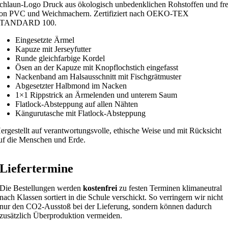
chlaun-Logo Druck aus ökologisch unbedenklichen Rohstoffen und fre
on PVC und Weichmachern. Zertifiziert nach OEKO-TEX
TANDARD 100.
Eingesetzte Ärmel
Kapuze mit Jerseyfutter
Runde gleichfarbige Kordel
Ösen an der Kapuze mit Knopflochstich eingefasst
Nackenband am Halsausschnitt mit Fischgrätmuster
Abgesetzter Halbmond im Nacken
1×1 Rippstrick an Ärmelenden und unterem Saum
Flatlock-Absteppung auf allen Nähten
Kängurutasche mit Flatlock-Absteppung
ergestellt auf verantwortungsvolle, ethische Weise und mit Rücksicht
uf die Menschen und Erde.
Liefertermine
Die Bestellungen werden
kostenfrei
zu festen Terminen klimaneutral
nach Klassen sortiert in die Schule verschickt. So verringern wir nicht
nur den CO2-Ausstoß bei der Lieferung, sondern können dadurch
zusätzlich Überproduktion vermeiden.