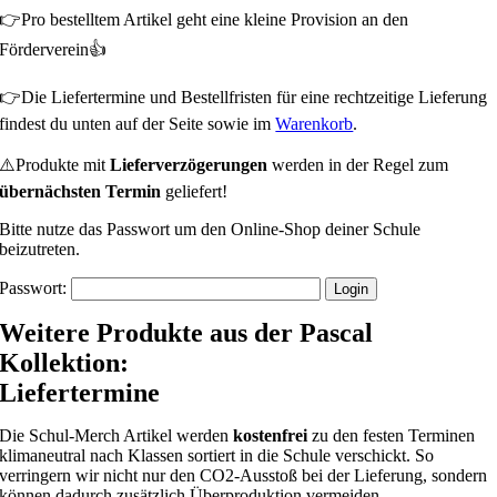
👉Pro bestelltem Artikel geht eine kleine Provision an den
Förderverein👍
👉Die Liefertermine und Bestellfristen für eine rechtzeitige Lieferung
findest du unten auf der Seite sowie im
Warenkorb
.
⚠️Produkte mit
Lieferverzögerungen
werden in der Regel zum
übernächsten Termin
geliefert!
Bitte nutze das Passwort um den Online-Shop deiner Schule
beizutreten.
Passwort:
Weitere Produkte aus der Pascal
Kollektion:
Liefertermine
Die Schul-Merch Artikel werden
kostenfrei
zu den festen Terminen
klimaneutral nach Klassen sortiert in die Schule verschickt. So
verringern wir nicht nur den CO2-Ausstoß bei der Lieferung, sondern
können dadurch zusätzlich Überproduktion vermeiden.