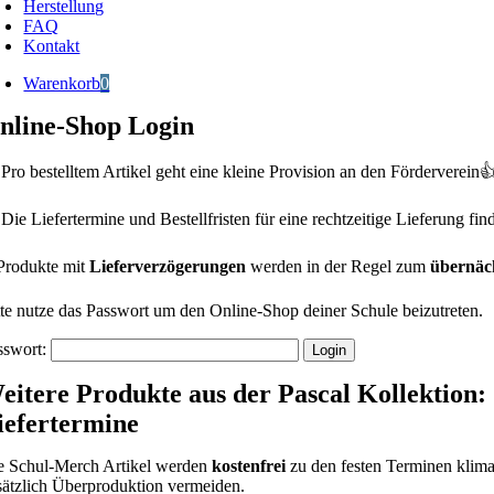
Herstellung
FAQ
Kontakt
Warenkorb
0
nline-Shop Login
Pro bestelltem Artikel geht eine kleine Provision an den Förderverein
Die Liefertermine und Bestellfristen für eine rechtzeitige Lieferung fin
Produkte mit
Lieferverzögerungen
werden in der Regel zum
übernäc
tte nutze das Passwort um den Online-Shop deiner Schule beizutreten.
sswort:
eitere Produkte aus der Pascal Kollektion:
iefertermine
e Schul-Merch Artikel werden
kostenfrei
zu den festen Terminen kliman
sätzlich Überproduktion vermeiden.