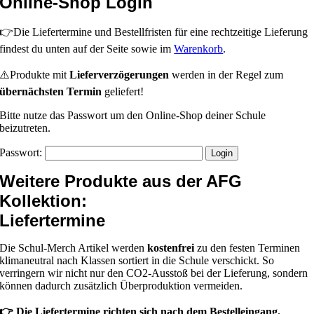
Online-Shop Login
👉Die Liefertermine und Bestellfristen für eine rechtzeitige Lieferung
findest du unten auf der Seite sowie im
Warenkorb
.
⚠️Produkte mit
Lieferverzögerungen
werden in der Regel zum
übernächsten Termin
geliefert!
Bitte nutze das Passwort um den Online-Shop deiner Schule
beizutreten.
Passwort:
Weitere Produkte aus der AFG
Kollektion:
Liefertermine
Die Schul-Merch Artikel werden
kostenfrei
zu den festen Terminen
klimaneutral nach Klassen sortiert in die Schule verschickt. So
verringern wir nicht nur den CO2-Ausstoß bei der Lieferung, sondern
können dadurch zusätzlich Überproduktion vermeiden.
👉 Die Liefertermine richten sich nach dem Bestelleingang.