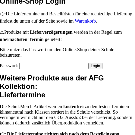
Online-Shop Login
👉Die Liefertermine und Bestellfristen für eine rechtzeitige Lieferung
findest du unten auf der Seite sowie im
Warenkorb
.
⚠️Produkte mit
Lieferverzögerungen
werden in der Regel zum
übernächsten Termin
geliefert!
Bitte nutze das Passwort um den Online-Shop deiner Schule
beizutreten.
Passwort:
Weitere Produkte aus der AFG
Kollektion:
Liefertermine
Die Schul-Merch Artikel werden
kostenfrei
zu den festen Terminen
klimaneutral nach Klassen sortiert in die Schule verschickt. So
verringern wir nicht nur den CO2-Ausstoß bei der Lieferung, sondern
können dadurch zusätzlich Überproduktion vermeiden.
👉 Die Liefertermine richten sich nach dem Bestelleingang.