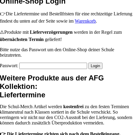
Online-Shop Login
👉Die Liefertermine und Bestellfristen für eine rechtzeitige Lieferung
findest du unten auf der Seite sowie im
Warenkorb
.
⚠️Produkte mit
Lieferverzögerungen
werden in der Regel zum
übernächsten Termin
geliefert!
Bitte nutze das Passwort um den Online-Shop deiner Schule
beizutreten.
Passwort:
Weitere Produkte aus der AFG
Kollektion:
Liefertermine
Die Schul-Merch Artikel werden
kostenfrei
zu den festen Terminen
klimaneutral nach Klassen sortiert in die Schule verschickt. So
verringern wir nicht nur den CO2-Ausstoß bei der Lieferung, sondern
können dadurch zusätzlich Überproduktion vermeiden.
👉 Die Liefertermine richten sich nach dem Bestelleingang.