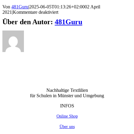
Von
481Guru
|
2025-06-05T01:13:26+02:00
02 April
für
2021
|
Kommentare deaktiviert
Was
Über den Autor:
481Guru
kann
ich
bestellen?
Nachhaltige Textlilien
für Schulen in Münster und Umgebung
INFOS
Online Shop
Über uns